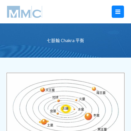
跳
至
主
要
內
容
七脈輪 Chakra 平衡